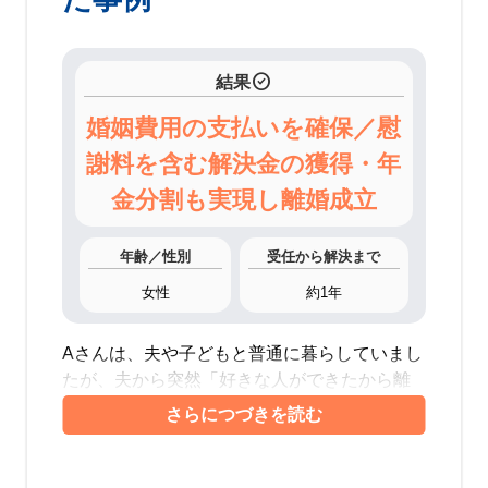
check_circle
結果
婚姻費用の支払いを確保／慰
謝料を含む解決金の獲得・年
金分割も実現し離婚成立
年齢／性別
受任から解決まで
女性
約1年
Aさんは、夫や子どもと普通に暮らしていまし
たが、夫から突然「好きな人ができたから離
婚してほしい」と告げられ、自宅を出ざるを
得なくなりました。生活費も受け取れず、生
活の見通しが立たない状況で、当事務所にご
相談にいらっしゃいました。