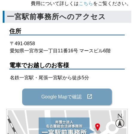
費用について詳しくは
こちら
をご覧ください。
一宮駅前事務所へのアクセス
住所
〒491-0858
愛知県一宮市栄一丁目11番16号 マースビル6階
電車でお越しのお客様
名鉄一宮駅・尾張一宮駅から徒歩5分
open_in_new
Google Mapで確認