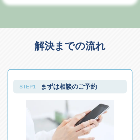
協議を進めた結果、当初の提案額から端数を切
り上げる程度の微調整で調停が成立しました。
婚姻費用に争いがある場合、通常は受け取る側
が調停を申し立てることが多いですが、支払う
側から先に金額を提示する方法 も有効です。適
解決までの流れ
正額を早期に確定させることで、過大な支払い
を避けることができます。
まずは相談のご予約
STEP1