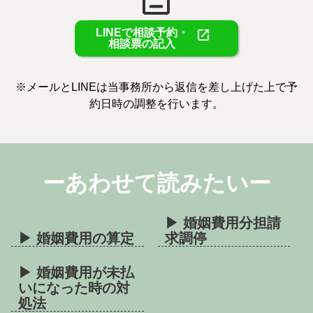
open_in_new
LINEで相談予約・
相談票の記入
※メールとLINEは当事務所から返信を差し上げた上で予
約日時の調整を行います。
ーあわせて読みたいー
▶ 婚姻費用分担請
▶ 婚姻費用の算定
求調停
▶ 婚姻費用が未払
いになった時の対
処法