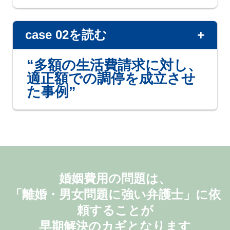
case 02を読む
“多額の生活費請求に対し、
Aさんのご意向を丁寧にお聞きしたうえで、ま
適正額での調停を成立させ
ずは生活費の確保を最優先と判断。速やかに
た事例”
婚姻費用分担調停と離婚調停を同時に申し立
て、別居中の生活費を確保する手立てを講じ
ました。
check_circle
結果
離婚調停では、夫が浮気を否定したり、自宅
の売却を持ち出すなど、さまざまな対応をと
当初の提案額からわずかな端
りましたが、当事務所が粘り強く交渉を続け
数調整のみで調停成立／大幅
た結果、慰謝料を含む解決金の支払い・年金
婚姻費用の問題は、
分割を実現し、離婚が成立しました。
な減額に成功
「離婚・男女問題に強い弁護士」に依
別居後に生活費を支払ってもらえないケース
頼することが
年齢／性別
受任から解決まで
は少なくありません。そのような場合、速や
早期解決のカギとなります
かに婚姻費用分担調停を申し立てることが、