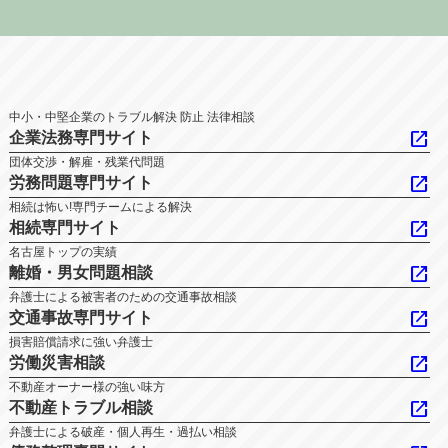
中小・中堅企業のトラブル解決 防止 法律相談
open_in_new
企業法務専門サイト
団体交渉・解雇・残業代問題
open_in_new
労務問題専門サイト
相続は怖い!専門チームによる解決
open_in_new
相続専門サイト
名古屋トップの実績
open_in_new
離婚・男女問題相談
弁護士による被害者のための交通事故相談
open_in_new
交通事故専門サイト
損害賠償請求に強い弁護士
open_in_new
労働災害相談
不動産オーナー様の強い味方
open_in_new
不動産トラブル相談
弁護士による破産・個人再生・過払い相談