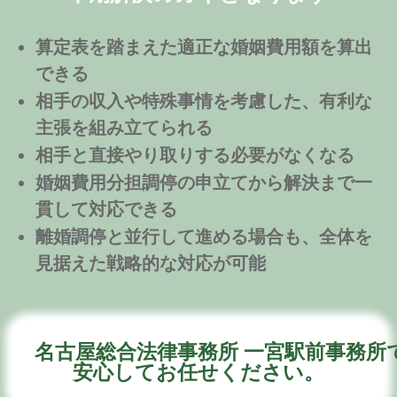
50代 男性
約6か月
生活を守るための重要な第一歩となります。
算定表を踏まえた適正な婚姻費用額を算出
Aさんは、配偶者から多額の生活費を請求され
できる
ていました。そのままの金額を支払い続ければ
自身の生活が成り立たなくなるため、別居を機
相手の収入や特殊事情を考慮した、有利な
に適正な金額を明確にしたいとのことで、当事
主張を組み立てられる
務所にご相談にいらっしゃいました。
相手と直接やり取りする必要がなくなる
婚姻費用分担調停の申立てから解決まで一
貫して対応できる
離婚調停と並行して進める場合も、全体を
当事務所では、Aさんの年収や家族構成などの
見据えた戦略的な対応が可能
事情を詳細にお聞きし、裁判所の算定表に基づ
く妥当な婚姻費用額を算出。別居と同時に、配
偶者に対してその金額を提示し、支払いを開始
する方法を提案しました。
名古屋総合法律事務所 一宮駅前事務所
安心してお任せください。
これに対して配偶者側は不満を示し、婚姻費用
分担調停を申し立ててきましたが、調停の場で