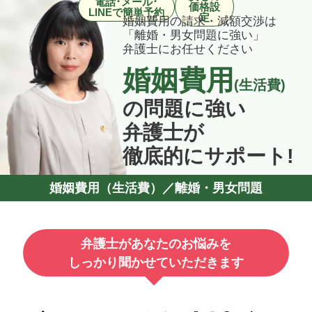
電話･メール･
価格設
LINEで簡単予約
定
婚姻費用の請求・減額交渉は
「離婚・男女問題に強い」
弁護士にお任せください
婚姻費用
(生活費)
の問題に強い
弁護士が
徹底的にサポート!
婚姻費用（生活費）／離婚・男女問題
弁護士があなたのお悩みを
しっかり聞かせていただきます