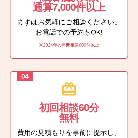
通算7,000件以上
まずはお気軽にご相談ください。
お電話での予約もOK!
※2024年の年間相談600件以上
redeem
初回相談60分
無料
費用の見積もりを事前に提示し、