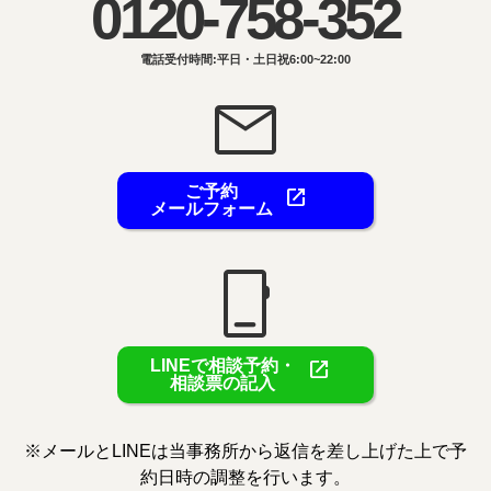
0120-758-352
電話受付時間:平日・土日祝6:00~22:00
mail
ご予約
open_in_new
メールフォーム
phone_iphone
open_in_new
LINEで相談予約・
相談票の記入
※メールとLINEは当事務所から返信を差し上げた上で予
約日時の調整を行います。