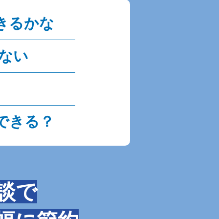
きるかな
ない
できる？
談で