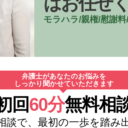
はお任せ
モラハラ/親権/慰謝料
弁護士があなたのお悩みを
しっかり聞かせていただきます
初回
60分
無料相
相談で、最初の一歩を踏み