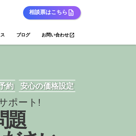
description
相談票はこちら
open_in_new
セス
ブログ
お問い合わせ
単予約
安心の価格設定
サポート!
問題