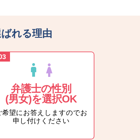
選ばれる理由
man
woman
弁護士の性別
(男女)を選択OK
ご希望にお答えしますのでお
申し付けください