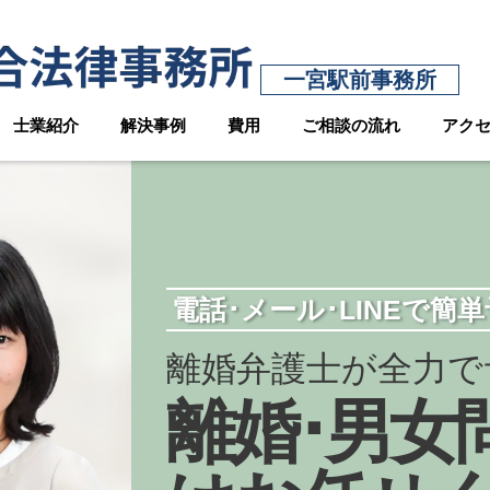
一宮駅前事務所
士業紹介
解決事例
費用
ご相談の流れ
アク
電話･メール･LINEで簡
離婚弁護士が全力で
離婚･男女