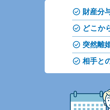
check_circle
財産分
check_circle
どこか
check_circle
突然離婚
check_circle
相手と