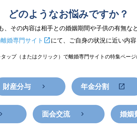
どのようなお悩み
ですか？
も、その内容は相手との婚姻期間や子供の有無な
open_in_new
の離婚専門サイト
にて、ご自身の状況に近い内容
をタップ（またはクリック）で離婚専門サイトの特集ページ
chevron_right
open_in_new
財産分与
年金分割
ron_right
chevron_right
面会交流
婚姻