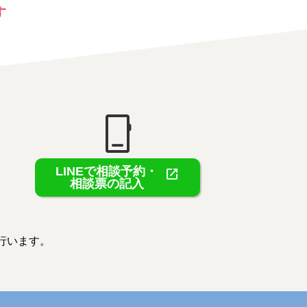
す
phone_iphone
LINEで相談予約・
open_in_new
相談票の記入
行います。