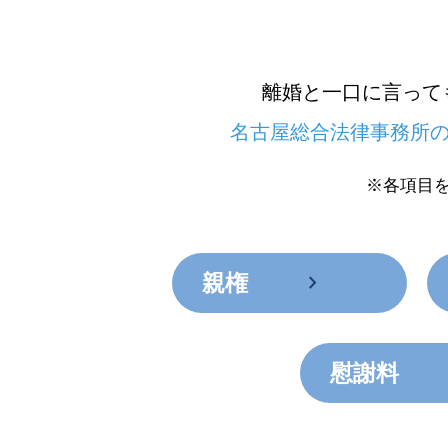
離婚と一口に言って
名古屋総合法律事務所
※各項目
chevron_right
親権
chev
慰謝料