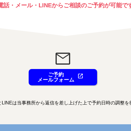
電話・メール・LINEからご相談のご予約が可能で
mail
ご予約
open_in_new
メールフォーム
とLINEは当事務所から返信を差し上げた上で予約日時の調整を